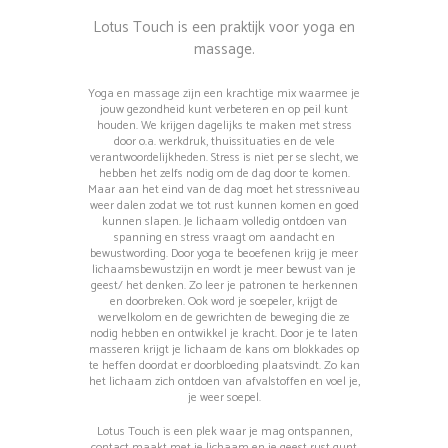
Lotus Touch is een praktijk voor yoga en
massage.
Yoga en massage zijn een krachtige mix waarmee je
jouw gezondheid kunt verbeteren en op peil kunt
houden. We krijgen dagelijks te maken met stress
door o.a. werkdruk, thuissituaties en de vele
verantwoordelijkheden. Stress is niet per se slecht, we
hebben het zelfs nodig om de dag door te komen.
Maar aan het eind van de dag moet het stressniveau
weer dalen zodat we tot rust kunnen komen en goed
kunnen slapen. Je lichaam volledig ontdoen van
spanning en stress vraagt om aandacht en
bewustwording. Door yoga te beoefenen krijg je meer
lichaamsbewustzijn en wordt je meer bewust van je
geest/ het denken. Zo leer je patronen te herkennen
en doorbreken. Ook word je soepeler, krijgt de
wervelkolom en de gewrichten de beweging die ze
nodig hebben en ontwikkel je kracht. Door je te laten
masseren krijgt je lichaam de kans om blokkades op
te heffen doordat er doorbloeding plaatsvindt. Zo kan
het lichaam zich ontdoen van afvalstoffen en voel je,
je weer soepel.
Lotus Touch is een plek waar je mag ontspannen,
contact maakt met je lichaam en je geest rust gunt