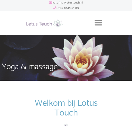
katerina@lotustouch.nl
+31 6 12 45 61 85
Yoga & massage
Welkom bij Lotus
Touch